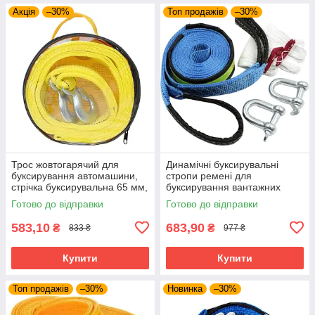
Акція
–30%
Топ продажів
–30%
Трос жовтогарячий для
Динамічні буксирувальні
буксирування автомашини,
стропи ремені для
стрічка буксирувальна 65 мм,
буксирування вантажних
з двома гаками
автомобілів до 8 т 5 м із
Готово до відправки
Готово до відправки
петлями
583,10
683,90
₴
₴
833 ₴
977 ₴
Купити
Купити
Топ продажів
–30%
Новинка
–30%