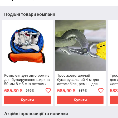
Подібні товари компанії
Комплект для авто ремінь
Трос жовтогарячий
Трос
для буксирування ширина
буксирувальний 4 м для
для 
50 мм 8 т 5 м із петлями
автомобіля, ремінь для
жовт
рукавичками та
буксирування авто 65 мм
букс
685,30
585,90
588
₴
₴
979 ₴
837 ₴
транспортувальною
5 тонн, 2 гаки
4 м 
сумкою
Купити
Купити
Акційні пропозиції та новинки