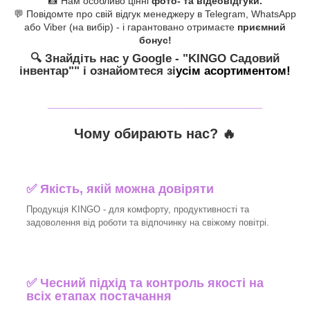
📸 Нам особливо цінні
фото- та відеовідгуки.
💬 Повідомте про свій відгук менеджеру в Telegram, WhatsApp
або Viber (на вибір) - і гарантовано отримаєте
приємний
бонус!
🔍 Знайдіть нас у Google - "KINGO Садовий
інвентар"
" і ознайомтеся зі
усім асортиментом!
_______________________________
Чому обирають нас? 🔥
✅ Якість, якій можна довіряти
Продукція KINGO - для комфорту, продуктивності та
задоволення від роботи та відпочинку на свіжому повітрі.
✅ Чесний підхід та контроль якості на
всіх етапах постачання