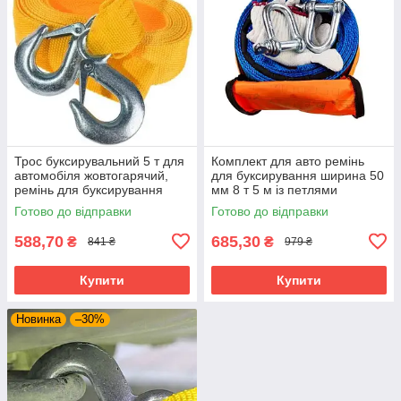
Трос буксирувальний 5 т для
Комплект для авто ремінь
автомобіля жовтогарячий,
для буксирування ширина 50
ремінь для буксирування
мм 8 т 5 м із петлями
авто 65 мм 4 м із двома
рукавичками та
Готово до відправки
Готово до відправки
гаками
транспортувальною сумкою
588,70
685,30
₴
₴
841 ₴
979 ₴
Купити
Купити
Новинка
–30%