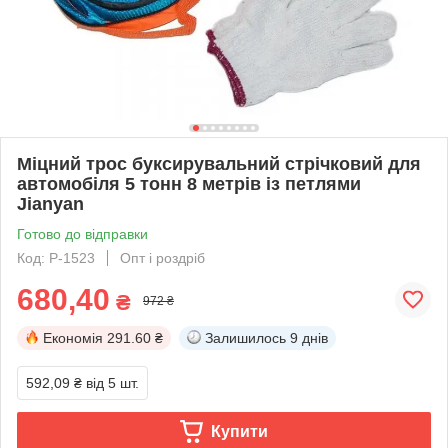
Міцний трос буксирувальний стрічковий для
автомобіля 5 тонн 8 метрів із петлями
Jianyan
Готово до відправки
Код: P-1523
Опт і роздріб
680,40
₴
972 ₴
Економія
291.60 ₴
Залишилось
9 днів
592,09 ₴
від 5 шт.
Купити