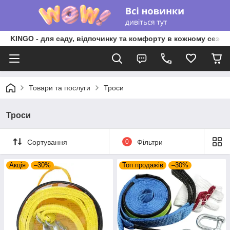
KINGO - для саду, відпочинку та комфорту в кожному сезоні
Товари та послуги
Троси
Троси
Сортування
0
Фільтри
Акція
–30%
Топ продажів
–30%