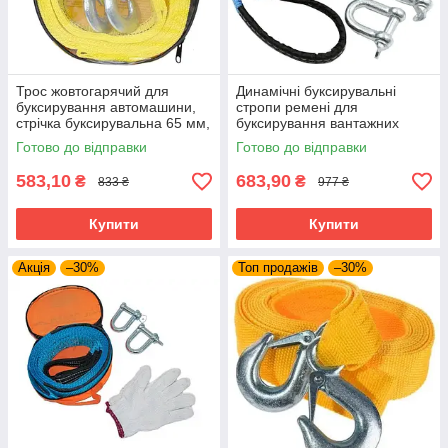
Трос жовтогарячий для
Динамічні буксирувальні
буксирування автомашини,
стропи ремені для
стрічка буксирувальна 65 мм,
буксирування вантажних
з двома гаками
автомобілів до 8 т 5 м із
Готово до відправки
Готово до відправки
петлями
583,10
683,90
₴
₴
833 ₴
977 ₴
Купити
Купити
Акція
–30%
Топ продажів
–30%