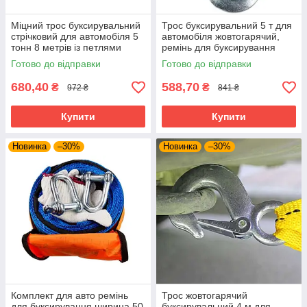
Міцний трос буксирувальний
Трос буксирувальний 5 т для
стрічковий для автомобіля 5
автомобіля жовтогарячий,
тонн 8 метрів із петлями
ремінь для буксирування
Jianyan
авто 65 мм 4 м із двома
Готово до відправки
Готово до відправки
гаками
680,40
588,70
₴
₴
972 ₴
841 ₴
Купити
Купити
Новинка
–30%
Новинка
–30%
Комплект для авто ремінь
Трос жовтогарячий
для буксирування ширина 50
буксирувальний 4 м для