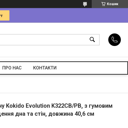
Кошик
ПРО НАС
КОНТАКТИ
у Kokido Evolution K322CB/PB, з гумовим
ння дна та стін, довжина 40,6 см