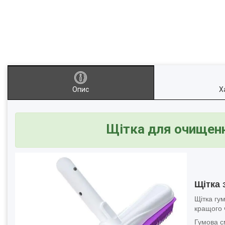
Опис
Х
Щітка для очищен
Щітка 
Щітка гу
кращого 
Гумова с