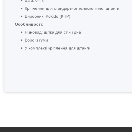
Вага: 0,4 кг
Кріплення для стандартної телескопічної штанги.
Виробник: Kokido (КНР)
Особливості
:
Різновид: щітка для стін і дна
Ворс із гуми
У комплекті кріплення для штанги