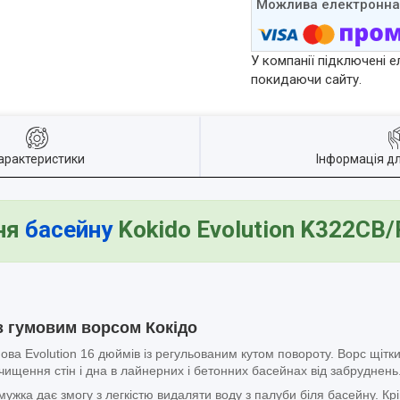
У компанії підключені е
покидаючи сайту.
арактеристики
Інформація д
ня
басейну
Kokido Evolution K322CB
з гумовим ворсом Кокідо
мова Evolution 16 дюймів із регульованим кутом повороту. Ворс щітки
чищення стін і дна в лайнерних і бетонних басейнах від забруднень
мужка дає змогу з легкістю видаляти воду з палуби біля басейну. К