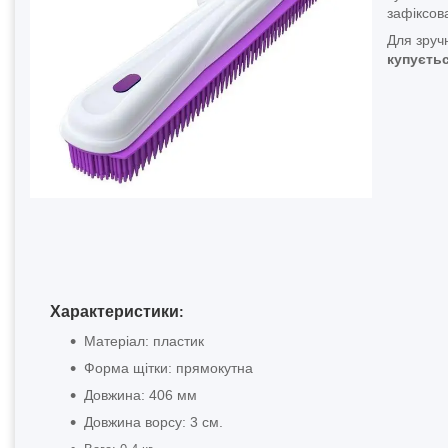
зафіксов
Для зруч
купуєть
Характеристики
:
Матеріал: пластик
Форма щітки: прямокутна
Довжина: 406 мм
Довжина ворсу: 3 см.