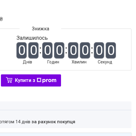
 ₴
Залишилось
0
0
0
0
0
0
0
0
Днів
Годин
Хвилин
Секунд
Купити з
ротягом 14 днів
за рахунок покупця