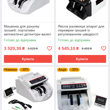
Машинка для рахунку
Якісна рахівниця апарат для
грошей, портативні
перевірки грошей із
автоматичні детектори валют
регулюванням швидкості
для перерахунку наявності в
перерахунку купюр від 900
Готово до відправки
Готово до відправки
UAH, USD, EUR
шт./хв
3 520,30
4 545,10
₴
₴
5 029 ₴
6 493 ₴
Купити
Купити
Новинка
–30%
Акція
–30%