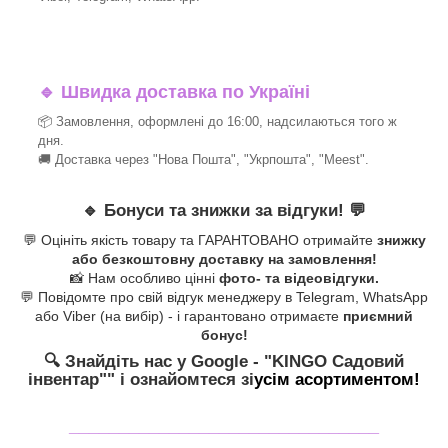
🔹
Швидка доставка по Україні
📦 Замовлення, оформлені до 16:00, надсилаються того ж
дня.
🚚 Доставка через "Нова Пошта", "Укрпошта", "Meest".
🔹
Бонуси та знижки за відгуки!
💬
💬 Оцініть якість товару та ГАРАНТОВАНО отримайте
знижку
або безкоштовну доставку на замовлення!
📸 Нам особливо цінні
фото- та відеовідгуки.
💬 Повідомте про свій відгук менеджеру в Telegram, WhatsApp
або Viber (на вибір) - і гарантовано отримаєте
приємний
бонус!
🔍 Знайдіть нас у Google - "KINGO Садовий
інвентар"
" і ознайомтеся зі
усім асортиментом!
_______________________________