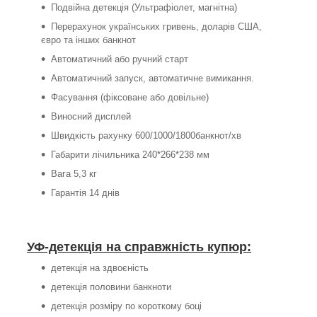
Подвійна детекція (Ультрафіолет, магнітна)
Перерахунок українських гривень, доларів США,
євро та інших банкнот
Автоматичний або ручний старт
Автоматичний запуск, автоматичне вимикання.
Фасування (фіксоване або довільне)
Виносний дисплей
Швидкість рахунку 600/1000/1800банкнот/хв
Габарити лічильника 240*266*238 мм
Вага 5,3 кг
Гарантія 14 днів
УФ-детекція на справжність купюр:
детекція на здвоєність
детекція половини банкноти
детекція розміру по короткому боці