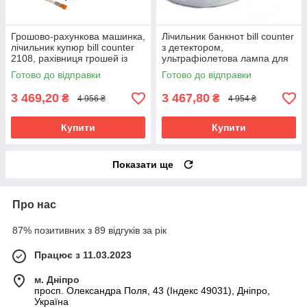
Грошово-рахункова машинка,
Лічильник банкнот bill counter
лічильник купюр bill counter
з детектором,
2108, рахівниця грошей із
ультрафіолетова лампа для
детектором валют будь-яких
перевірки автентичності
Готово до відправки
Готово до відправки
банків
купюр
3 469,20
3 467,80
₴
₴
4 956 ₴
4 954 ₴
Купити
Купити
Показати ще
Про нас
87% позитивних з 89 відгуків за рік
Працює з 11.03.2023
м. Дніпро
просп. Олександра Поля, 43 (Індекс 49031), Дніпро,
Україна