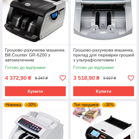
Грошово-рахункова машинка
Грошово-рахункова машинка,
Bill Counter GR-6200 з
прилад для перевірки грошей
автоматичним
з ультрафіолетовим і
ультрафіолетовим
магнітним детектором UKC
Готово до відправки
Готово до відправки
детектором валют, 4
2089 White
швидкості
4 372,90
3 518,90
₴
₴
6 247 ₴
5 027 ₴
Купити
Купити
Новинка
–30%
Топ продажів
–30%