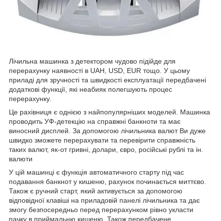
Лічильна машинка з детектором чудово підійде для
перерахунку наявності в UAH, USD, EUR тощо. У цьому
приладі для зручності та швидкості експлуатації передбачені
додаткові функції, які неабияк полегшують процес
перерахунку.
Це рахівниця є однією з найпопулярніших моделей. Машинка
проводить УФ-детекцію на справжні банкноти та має
виносний дисплей. За допомогою лічильника валют Ви дуже
швидко зможете перерахувати та перевірити справжність
таких валют, як-от гривні, долари, євро, російські рублі та ін.
валюти
У цій машинці є функція автоматичного старту під час
подавання банкнот у кишеню, рахунок починається миттєво.
Також є ручний старт, який активується за допомогою
відповідної клавіші на приладовій панелі лічильника та дає
змогу безпосередньо перед перерахунком рівно укласти
пачку в приймальню кишеню. Також передбачене