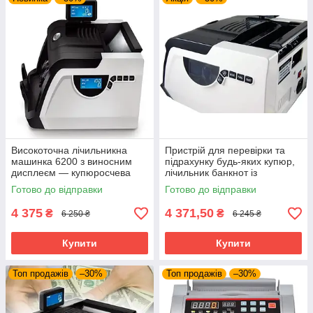
Високоточна лічильникна
Пристрій для перевірки та
машинка 6200 з виносним
підрахунку будь-яких купюр,
дисплеєм — купюросчева
лічильник банкнот із
машинка з апаратом для
детектором, автоматичний
Готово до відправки
Готово до відправки
перевірки грошей
або ручний старт
4 375
4 371,50
₴
₴
6 250 ₴
6 245 ₴
Купити
Купити
Топ продажів
–30%
Топ продажів
–30%