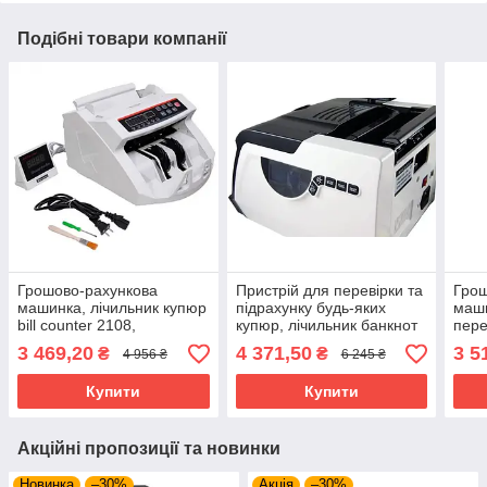
Подібні товари компанії
Грошово-рахункова
Пристрій для перевірки та
Грош
машинка, лічильник купюр
підрахунку будь-яких
маши
bill counter 2108,
купюр, лічильник банкнот
пере
рахівниця грошей із
із детектором,
ульт
3 469,20
4 371,50
3 5
₴
₴
4 956 ₴
6 245 ₴
детектором валют будь-
автоматичний або ручний
магн
яких банків
старт
UKC 
Купити
Купити
Акційні пропозиції та новинки
Новинка
–30%
Акція
–30%