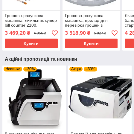
Грошово-рахункова
Грошово-рахункова
Лічи
машинка, лічильник купюр
машинка, прилад для
банк
bill counter 2108,
перевірки грошей з
стар
рахівниця грошей із
ультрафіолетовим і
режи
3 469,20
3 518,90
4 2
₴
₴
4 956 ₴
5 027 ₴
детектором валют будь-
магнітним детектором
яскр
яких банків
UKC 2089 White
Купити
Купити
Акційні пропозиції та новинки
Новинка
–30%
Акція
–30%