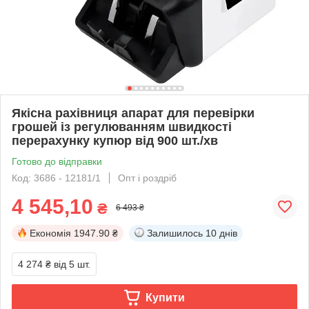
Якісна рахівниця апарат для перевірки
грошей із регулюванням швидкості
перерахунку купюр від 900 шт./хв
Готово до відправки
Код: 3686 - 12181/1
Опт і роздріб
4 545,10
₴
6 493 ₴
Економія
1947.90 ₴
Залишилось
10 днів
4 274 ₴
від 5 шт.
Купити