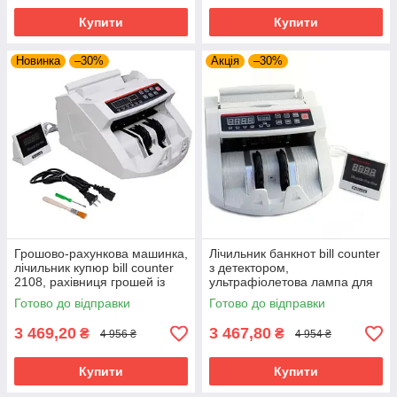
Купити
Купити
Новинка
–30%
Акція
–30%
Грошово-рахункова машинка,
Лічильник банкнот bill counter
лічильник купюр bill counter
з детектором,
2108, рахівниця грошей із
ультрафіолетова лампа для
детектором валют будь-яких
перевірки автентичності
Готово до відправки
Готово до відправки
банків
купюр
3 469,20
3 467,80
₴
₴
4 956 ₴
4 954 ₴
Купити
Купити