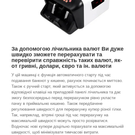
За допомогою лічильника валют Ви дуже
швидко зможете перерахувати та
перевірити справжність таких валют, як-
от гривні, долари, євро та ін. валюти
У цій машинці є функція автоматичного старту під час
подавання банкнот у кишеню, рахунок починається миттєво.
Також є ручний старт, який активується за допомогою
відповідної клавіші на приладовій панелі лічильника та дає
змогу безпосередньо перед перерахунком рівно укласти
пачку в приймальню кишеню. Також передбачене
регулювання швидкості для перерахунку купюр різної гілки.
Так, наприклад, вітряні гроші під час перерахунку на
максимальній швидкості можуть просто розірватися.
Водночас нові купюри доцільно порахувати на максимальній
швидкості, щоб мінімізувати тимчасові витрати.