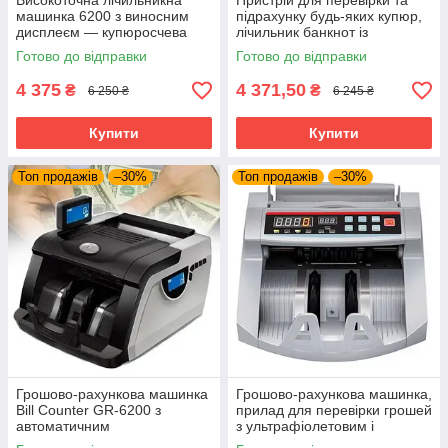
Високоточна лічильникна
Пристрій для перевірки та
машинка 6200 з виносним
підрахунку будь-яких купюр,
дисплеєм — купюросчева
лічильник банкнот із
машинка з апаратом для
детектором, автоматичний
Готово до відправки
Готово до відправки
перевірки грошей
або ручний старт
4 375
4 371,50
₴
₴
6 250 ₴
6 245 ₴
Купити
Купити
Топ продажів
–30%
Топ продажів
–30%
Грошово-рахункова машинка
Грошово-рахункова машинка,
Bill Counter GR-6200 з
прилад для перевірки грошей
автоматичним
з ультрафіолетовим і
ультрафіолетовим
магнітним детектором UKC