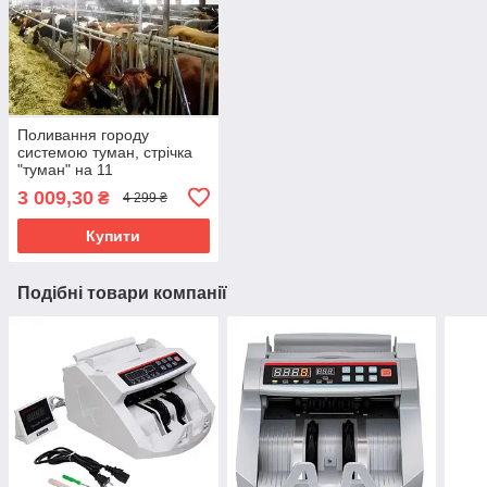
Поливання городу
системою туман, стрічка
"туман" на 11
розпилювачів для
3 009,30
₴
4 299 ₴
поливання приватного
господарства або великих
Купити
ферм
Подібні товари компанії