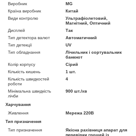
Виробник
MG
Країна виробник
Китай
Види контролю
Ультрафіолетовий,
Магнітний, Оптичний
Дисплей
Так
Тип детектора валют
Автоматичний
Тип детекції
UV
Тип обладнання
Лічильник і сортувальник
банкнот
Колір корпусу
Сірий
Кількість кишень
1 шт.
Кількість швидкостей
4
роботи
Мінімальна швидкість
900 шт./хв
лічби
Харчування
Живлення
Мережа 220В
Тип призначення
Тип призначення
Якісна рахівниця апарат для
перевірки грошей із