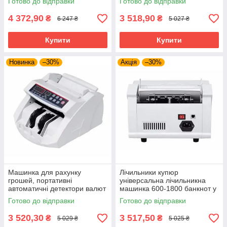
Готово до відправки
Готово до відправки
детектором валют, 4
2089 White
швидкості
4 372,90
3 518,90
₴
₴
6 247 ₴
5 027 ₴
Купити
Купити
Новинка
–30%
Акція
–30%
Машинка для рахунку
Лічильники купюр
грошей, портативні
універсальна лічильникна
автоматичні детектори валют
машинка 600-1800 банкнот у
для перерахунку наявності в
хвилин, ультрафіолетовий
Готово до відправки
Готово до відправки
UAH, USD, EUR
детектор валют ukc
3 520,30
3 517,50
₴
₴
5 029 ₴
5 025 ₴