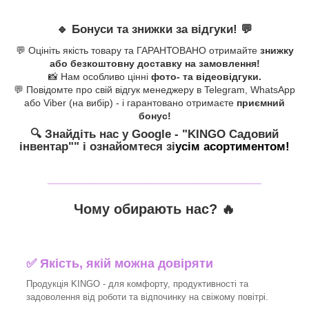
🔹
Бонуси та знижки за відгуки!
💬
💬 Оцініть якість товару та ГАРАНТОВАНО отримайте
знижку
або безкоштовну доставку на замовлення!
📸 Нам особливо цінні
фото- та відеовідгуки.
💬 Повідомте про свій відгук менеджеру в Telegram, WhatsApp
або Viber (на вибір) - і гарантовано отримаєте
приємний
бонус!
🔍 Знайдіть нас у Google - "KINGO Садовий
інвентар"
" і ознайомтеся зі
усім асортиментом!
_______________________________
Чому обирають нас? 🔥
✅ Якість, якій можна довіряти
Продукція KINGO - для комфорту, продуктивності та
задоволення від роботи та відпочинку на свіжому повітрі.