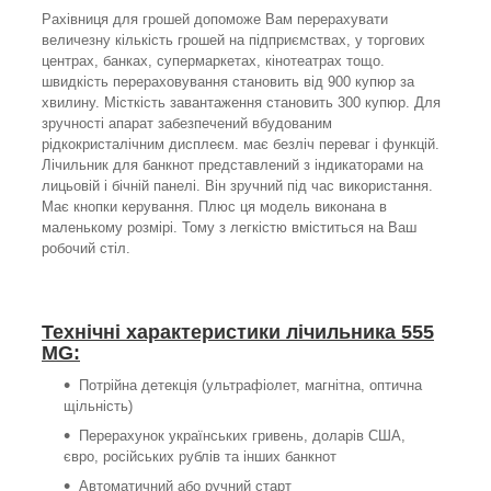
Рахівниця для грошей допоможе Вам перерахувати
величезну кількість грошей на підприємствах, у торгових
центрах, банках, супермаркетах, кінотеатрах тощо.
швидкість перераховування становить від 900 купюр за
хвилину. Місткість завантаження становить 300 купюр. Для
зручності апарат забезпечений вбудованим
рідкокристалічним дисплеєм. має безліч переваг і функцій.
Лічильник для банкнот представлений з індикаторами на
лицьовій і бічній панелі. Він зручний під час використання.
Має кнопки керування. Плюс ця модель виконана в
маленькому розмірі. Тому з легкістю вміститься на Ваш
робочий стіл.
Технічні характеристики лічильника 555
MG:
Потрійна детекція (ультрафіолет, магнітна, оптична
щільність)
Перерахунок українських гривень, доларів США,
євро, російських рублів та інших банкнот
Автоматичний або ручний старт