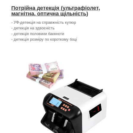
Потрійна детекція (ультрафіолет,
магнітна, оптична щільність)
- УФ-детекція на справжність купюр
- детекція на здвоєність
- детекція половини банкноти
- детекція розміру по короткому боці