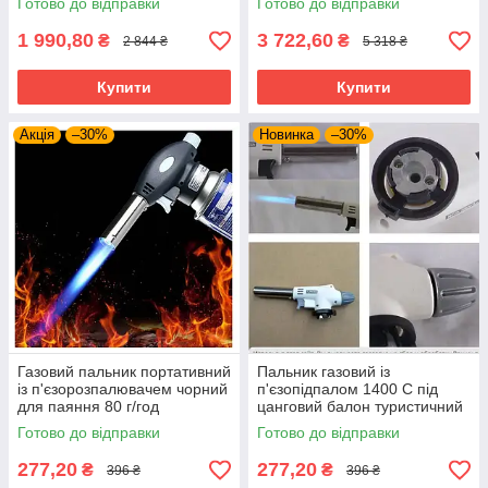
Готово до відправки
Готово до відправки
1 990,80
3 722,60
₴
₴
2 844 ₴
5 318 ₴
Купити
Купити
Акція
–30%
Новинка
–30%
Газовий пальник портативний
Пальник газовий із
із п'єзорозпалювачем чорний
п'єзопідпалом 1400 С під
для паяння 80 г/год
цанговий балон туристичний
Готово до відправки
Готово до відправки
277,20
277,20
₴
₴
396 ₴
396 ₴