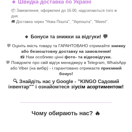
🔹
Швидка доставка по Україні
📦 Замовлення, оформлені до 16:00, надсилаються того ж
дня.
🚚 Доставка через "Нова Пошта", "Укрпошта", "Meest".
🔹
Бонуси та знижки за відгуки!
💬
💬 Оцініть якість товару та ГАРАНТОВАНО отримайте
знижку
або безкоштовну доставку на замовлення!
📸 Нам особливо цінні
фото- та відеовідгуки.
💬 Повідомте про свій відгук менеджеру в Telegram, WhatsApp
або Viber (на вибір) - і гарантовано отримаєте
приємний
бонус!
🔍 Знайдіть нас у Google - "KINGO Садовий
інвентар"
" і ознайомтеся зі
усім асортиментом!
_______________________________
Чому обирають нас? 🔥