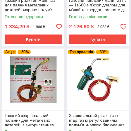
Газовий різак rtm мапп газ
Газовий паяльник мапп газ ht
для паяння металевих
— 1s660 з п'єзопідпалом для
деталей вихрове полум'я
м'якої та твердої паяння міді
латуні бронзи
Готово до відправки
Готово до відправки
1 334,20
2 126,60
₴
₴
1 906 ₴
3 038 ₴
Купити
Купити
Акція
–30%
Топ продажів
–30%
Газовий зварювальний
Зварювальний різак п'єзо
пальник для металевих
map газ із регулюванням
деталей із використанням
полум'я кнопкою блокування
MAPP-газу
натискання