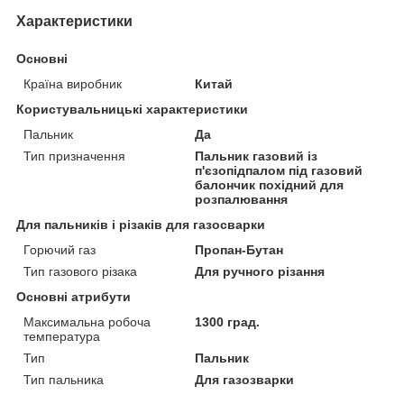
Характеристики
Основні
Країна виробник
Китай
Користувальницькі характеристики
Пальник
Да
Тип призначення
Пальник газовий із
п'єзопідпалом під газовий
балончик похідний для
розпалювання
Для пальників і різаків для газосварки
Горючий газ
Пропан-Бутан
Тип газового різака
Для ручного різання
Основні атрибути
Максимальна робоча
1300 град.
температура
Тип
Пальник
Тип пальника
Для газозварки