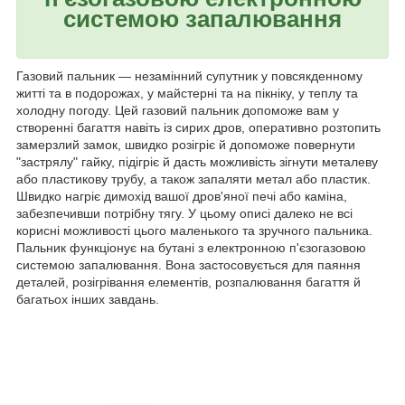
системою запалювання
Газовий пальник — незамінний супутник у повсякденному
житті та в подорожах, у майстерні та на пікніку, у теплу та
холодну погоду. Цей газовий пальник допоможе вам у
створенні багаття навіть із сирих дров, оперативно розтопить
замерзлий замок, швидко розігріє й допоможе повернути
"застрялу" гайку, підігріє й дасть можливість зігнути металеву
або пластикову трубу, а також запаляти метал або пластик.
Швидко нагріє димохід вашої дров'яної печі або каміна,
забезпечивши потрібну тягу. У цьому описі далеко не всі
корисні можливості цього маленького та зручного пальника.
Пальник функціонує на бутані з електронною п'єзогазовою
системою запалювання. Вона застосовується для паяння
деталей, розігрівання елементів, розпалювання багаття й
багатьох інших завдань.