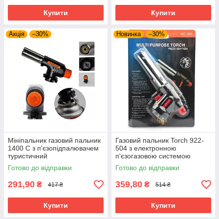
Купити
Купити
Акція
–30%
Новинка
–30%
Мініпальник газовий пальник
Газовий пальник Torch 922-
1400 C з п'єзопідпалювачем
504 з електронною
туристичний
п'єзогазовою системою
запалювання 1300 °C.
Готово до відправки
Готово до відправки
291,90
359,80
₴
₴
417 ₴
514 ₴
Купити
Купити