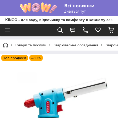
KINGO - для саду, відпочинку та комфорту в кожному сезоні
Товари та послуги
Зварювальне обладнання
Зварочн
Топ продажів
–30%