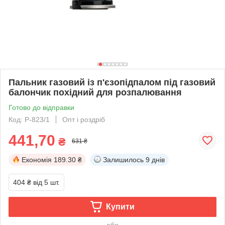
Пальник газовий із п'єзопідпалом під газовий
балончик похідний для розпалювання
Готово до відправки
Код: P-823/1
Опт і роздріб
441,70
₴
631 ₴
Економія
189.30 ₴
Залишилось
9 днів
404 ₴
від 5 шт.
Купити
або