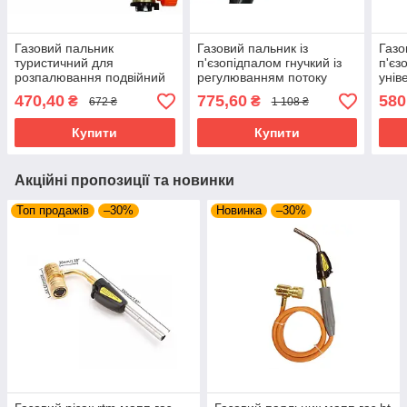
Газовий пальник
Газовий пальник із
Газо
туристичний для
п'єзопідпалом гнучкий із
п'єз
розпалювання подвійний
регулюванням потоку
унів
із п'єзозапалюванням під
повітря чорний під газовий
470,40
775,60
580
₴
₴
672 ₴
1 108 ₴
усі типи балонів
балончик
Купити
Купити
Акційні пропозиції та новинки
Топ продажів
–30%
Новинка
–30%